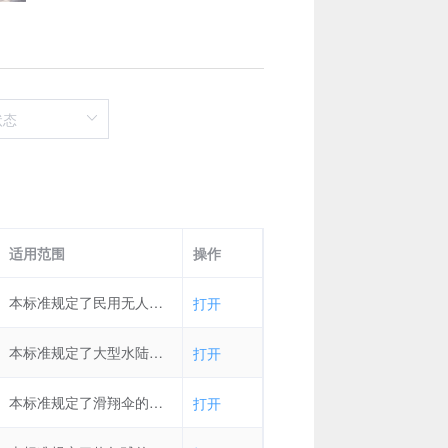
适用范围
操作
本标准规定了民用无人驾驶航空器系统的分类及分级要求。 本标准适用于民用无人驾驶航空器系统的产品研制、交付使用及安全监管。
打开
本标准规定了大型水陆两栖飞机水上救援装备的配备、存放、功能、演示试验等基本要求。本标准适用于大型水陆两栖飞机水上救援装备的配备，其他救援飞机可参照执行。
打开
本标准规定了滑翔伞的组成、技术要求、测试方法、测试报告和存档要求。 本标准适用于滑翔伞结构强度测试。
打开