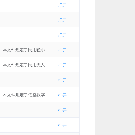
打开
打开
打开
本文件规定了民用轻小型无人机的碰撞伤害等级划分、碰撞安全要求与碰撞安全试验要求。本文件适用于最大起飞重量在0.25 kg~25 kg的民用轻小型无人机碰撞安全性的评定。
打开
本文件规定了民用无人机系统（以下简称“无人机”）可靠性飞行试验的要求、试验方法以及试验数据采集与处理。本文件适用于民用无人机可靠性飞行试验。
打开
打开
本文件规定了低空数字航空摄影测量（简称航摄）内业生产的准备工作、数据预处理、空中三角测量、基础地理信息数字成果生产、检查验收和上交成果的要求。本文件适用于采用无人飞行器低空数字航摄系统获取的数据，以1:500、1:1000、1:2000比例尺的基础地理信息数字成果生产为目的的低空数字航空摄影测量内业生产工作。
打开
打开
打开