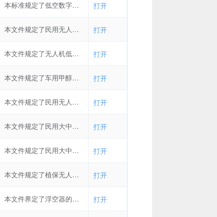
本标准规定了低空数字航摄与数据处理的基本要求，包含低空数字航空摄影、像片控制测量、空中三角测量和基础地理信息产品生产的技术要求。本标准适用于采用无人驾驶飞行器低空数字航摄系统进行1:500、1：1000和1：2000数字正射影像图（DOM）、数字高程模型（DEM）、数字表面模型（DSM）和数字线划图（DLG）等成果的生产。
打开
本文件规定了民用无人机整机产品识别码的结构、识别方式及要求。本文件适用于民用无人机整机产品的唯一标识、生存周期和产品追溯的管理。
打开
本文件规定了无人机低空遥感监测的多传感器一致性检测的基本要求、检测条件检测飞行、辐射一致性检测、几何一致性检测、检测结果评价与整理。本文件适用于以固定翼和多旋翼低空无人机为平台的多传感器遥感监测的辐射和几何一致性检测。
打开
本文件规定了车用甲醇燃料作业安全规范的基本要求、装卸、调配、储存、运输、加注、应急管理等内容。本文件适用于车用甲醇燃料调配中心、储备库和加注站的安全操作。
打开
本文件规定了民用无人驾驶航空器系统产品（以下简称“无人驾驶航空器”）的安全要求，描述了相应的试验方法。本文件适用于除航模之外的微型无人驾驶航空器、轻型无人驾驶航空器和小型无人驾驶航空器的研制、生产、交付和使用。
打开
本文件规定了民用大中型无人直升机系统飞行性能飞行试验的内容、目的、条件、实施、数据处理和结果评定等要求。本文件适用于最大起飞重量不小于150 kg，以燃油或电池作为动力能源的民用无人直升机系统飞行性能试飞，其他类型的无人直升机试飞可参考使用。
打开
本文件规定了民用大中型无人直升机飞行控制系统的通用要求，验证试验，标识、包装、运输与贮存。本文件适用于起飞重量在 150 kg以上民用大中型无人直升机飞行控制系统及其部件的设计与验证。其他无人驾驶航空器飞行控制系统参照执行。
打开
本文件规定了植保无人飞机的产品型号编制规则、安全要求、技术要求、试验方法、检验规则、标志、包装、运输和贮存。本文件适用于喷施液态农药及肥料的植保无人飞机（以下简称“无人飞机”）。其他型式与用途的无人飞机参照使用。
打开
本文件界定了浮空器的通用术语和系留气球、自由气球、飞艇的专用术语及其定义。本文件适用于系留气球、自由气球和飞艇等浮空器。
打开