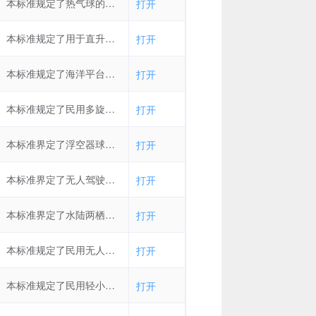
本标准规定了热气球的分类、技术要求、试验方法、检验规则、标志、随机文件、包装、运输和贮存要求。 本标准适用于以丙烷或液化石油气等燃料为动力，可在空中飞行的载人热气球。
打开
本标准规定了用于直升机乘员的直升机用水下应急呼吸器的结构、技术要求、试验方法、检验规则、标志和随行文件、包装、运输和贮存要求。本标准适用于直升机用水下应急呼吸器(以下简称“水下应急呼吸器”)。
打开
本标准规定了海洋平台用直升机甲板的术语和定义、结构分类和材料选取、设计载荷与设计工况、结构设计要求、直升机甲板布置等。本标准适用于钢制或铝制海洋平台用直升机甲板的设计。
打开
本标准规定了民用多旋翼无人机系统及部件的试验方法。 本标准适用于民用轻小型（最大起飞质量在150kg以下）电动多旋翼无人机系统（以下简称无人机系统）及部件的设计、制造、检测和认证等；其他类型无人机系统亦可参照执行。
打开
本标准界定了浮空器球体结构工艺的一般术语和加工术语及其定义。本标准适用于飞艇球体结构和系留气球球体结构的生产、科研、教学及其相关活动，其他浮空器和充气式膜结构可参照使用。
打开
本标准界定了无人驾驶航空器系统的基础术语、机体术语、机载系统术语、动力装置术语、任务载荷术语、控制站术语、数据链术语、发射与回收术语和使用与维护术语。本标准适用于无人驾驶航空器系统的管理、研制、交付和使用与维护。本标准中未定义的术语,可在有关标准中另行规定。
打开
本标准界定了水陆两栖飞机术语，包括分类、构型、水动性能、水上运行特性、腐蚀防护、水上飞行环境、水上机场、任务系统术语。本标准适用于水陆两栖飞机。
打开
本标准规定了民用无人机系统型号的命名组成和命名方法。本标准适用于民用无人机系统行业管理、研制生产、销售、使用维护的型号命名。
打开
本标准规定了民用轻小型无人机系统(含飞行器和地面站，以下简称无人机系统)电磁兼容性要求与试验方法，包括电磁发射和抗扰度试验项目、试验要求、试验条件、试验设备、试验方法和试验报告。本标准适用于民用轻小型无人机系统(起飞重量在0.25 kg^}150 kg之间)的设计、制造和试验，其他类型无人机系统亦可参照执行。
打开