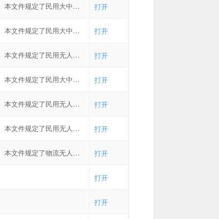
本文件规定了民用大中型无人直升机（以下简称“无人直升机”）系统的用途、组成、性能、通用质量特性要求，无人直升机平台、数据链、任务载荷、控制站要求，以及保障与维修、贮存与运输、试验验证要求。本文件适用于最大起飞重量不小于150 kg的单旋翼带尾桨无人直升机系统、双旋翼无人直升机系统，其他无人直升机系统参照使用。
打开
本文件规定了民用大中型无人机光电任务载荷设备与无人机之间机械接口和电气接口的一般要求和详细要求。本文件适用于最大起飞重量不小于150 kg的民用无人机挂载的、回转直径120 mm~500mm的光电任务载荷设备，其他无人机挂载的光电任务载荷设备参照使用。
打开
本文件规定了民用无人机系统（以下简称“无人机”）地理围栏的数据结构、数据处理、数据传输和数据测试等内容。本文件适用于中国境内运行的民用无人机及地理围栏数据管理和服务系统中的地理围栏数据。
打开
本文件规定了民用大中型固定翼无人机飞行性能飞行试验的内容、目的、条件、实施、数据处理和结果评定等要求。本文件适用于最大起飞重量不小于150 kg的民用大中型固定翼无人机（以下简称无人机）飞行性能飞行试验，纯电动类无人机和其他类型无人机飞行性能飞行试验参照执行。
打开
本文件规定了民用无人驾驶航空器生产地位置标识编码、无人驾驶航空器用户保管位置标识编码、飞行管理实时位置标识编码、飞行任务轨迹位置标识编码。本文件适用于民用无人驾驶航空器位置信息的管理与应用，以及空间位置信息标识、传输及大数据处理。
打开
本文件规定了民用无人驾驶航空器系统身份识别应用架构、一般要求和测试方法。本文件适用于民用无人驾驶航空器系统身份识别信息的应用管理。
打开
本文件规定了物流无人机货物吊挂控制一般要求及吊挂控制、货物吊挂状态监测、吊挂控制接口、安全防护等内容。本文件适用于物流无人机货物吊挂控制系统。
打开
打开
打开