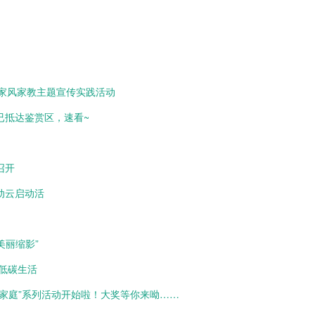
0年家风家教主题宣传实践活动
队已抵达鉴赏区，速看~
召开
动云启动活
美丽缩影”
低碳生活
最美家庭”系列活动开始啦！大奖等你来呦……