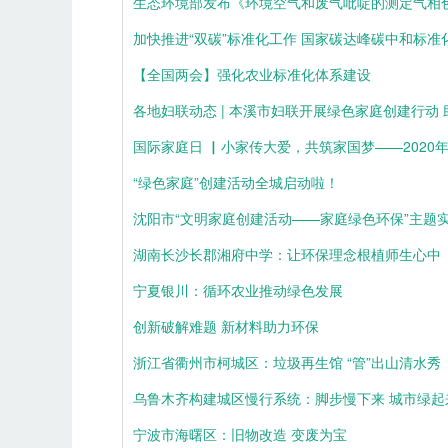
生态环境部发布《环境空气和废气吡啶的测定气相色
加快推进“双碳”标准化工作 国家碳达峰碳中和标准
【全国两会】强化农业标准化体系建设
各地妇联动态 | 本溪市妇联开展绿色家庭创建行动
国际家庭日 ▏小家传大爱，共筑家国梦——2020
“绿色家庭”创建活动全城启动啦！
沈阳市“文明家庭创建活动——家庭绿色环保”主题
湖南长沙长郡湘府中学：让环保理念根植师生心中
宁夏银川：循环农业推动绿色发展
创新破解难题 新材料助力环保
浙江省衢州市柯城区：垃圾再生馆 “管”出山清水秀
乌鲁木齐构建城区慢行系统：脚步慢下来 城市绿起
宁波市海曙区：旧物改造 变废为宝